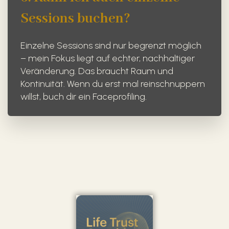
Sessions buchen?
Einzelne Sessions sind nur begrenzt möglich
– mein Fokus liegt auf echter, nachhaltiger
Veränderung. Das braucht Raum und
Kontinuität. Wenn du erst mal reinschnuppern
willst, buch dir ein Faceprofiling.