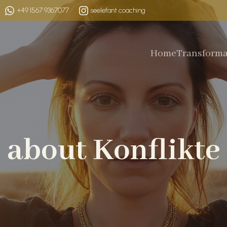
+49 1567 9367077
seelefant coaching
Home
Transforma
 about Konflikte