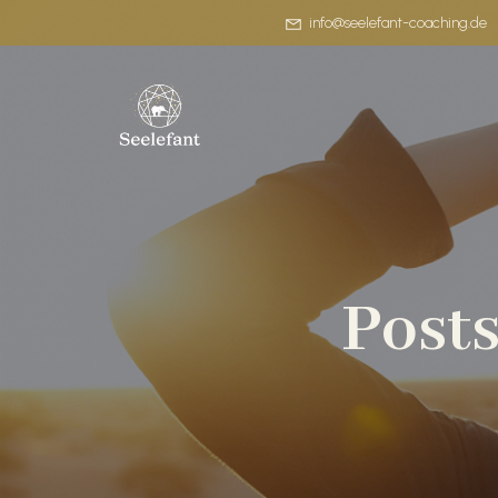
info@seelefant-coaching.de
Posts