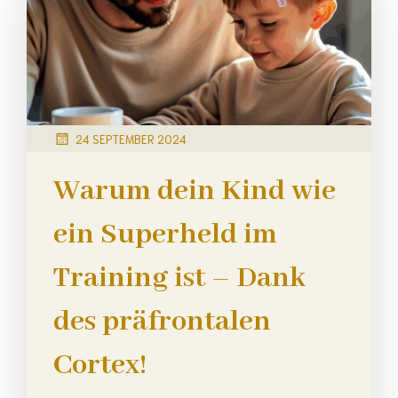
24 SEPTEMBER 2024
Warum dein Kind wie
ein Superheld im
Training ist – Dank
des präfrontalen
Cortex!