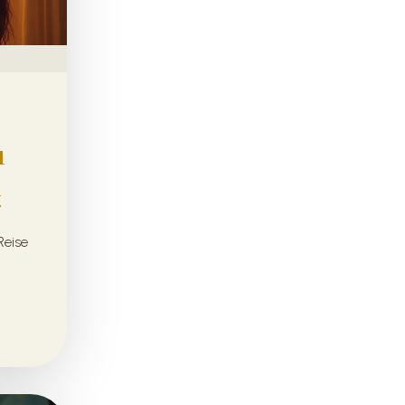
u
t
Reise