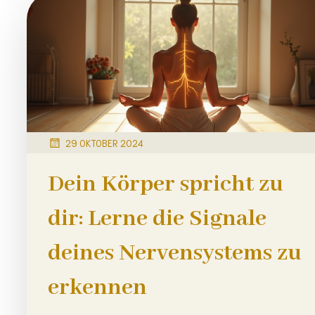
29 OKTOBER 2024
Dein Körper spricht zu
dir: Lerne die Signale
deines Nervensystems zu
erkennen