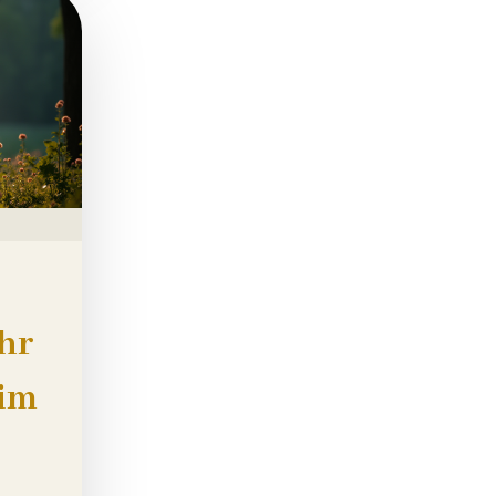
ehr
 im