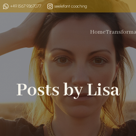
+49 1567 9367077
seelefant coaching
Home
Transforma
Posts by
Lisa