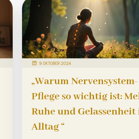
9 OKTOBER 2024
„Warum Nervensystem-
Pflege so wichtig ist: M
Ruhe und Gelassenheit
Alltag “