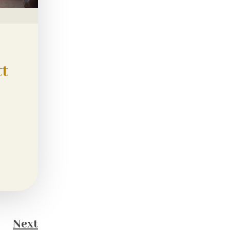
tt
Next