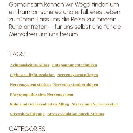
Gemeinsam können wir Wege finden um
ein harmonischeres und erfüllteres Leben
zu führen. Lass uns die Reise zur inneren
Ruhe antreten – für uns selbst und für die
Menschen um uns herum.
TAGS
Achtsamkeit im Alltag
Entspannungstechniken
Fight-or-Flight-Reaktion
Nervensystem pflegen
Nervensystem stärken
Nervensystemberuhigen
PArysympathisches Nervensystem
Ruhe und Gelassenheit im Alltag
Stress und Nervensystem
Stressbewältigung
Stressreduktion durch Atmung
CATEGORIES